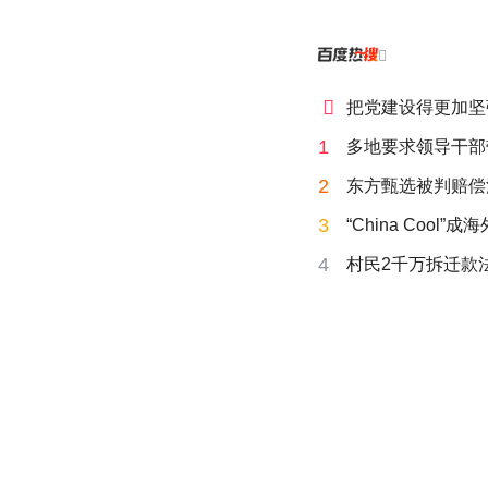


把党建设得更加坚
1
多地要求领导干部
2
东方甄选被判赔偿
3
“China Cool”
4
村民2千万拆迁款法