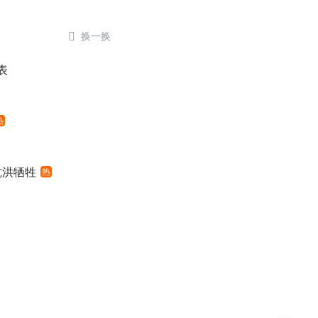

换一换
表
热
抗洪牺牲
热