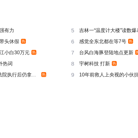
5
强有力
吉林一“温度计大楼”读数爆
6
带头休假
感觉全东北都在等7号
热
热
7
江小白30万元
台风白海豚登陆地点更新
热
8
成海外热词
宇树科技 打新
热
9
院执行后仍拿不到
10年前救人上央视的小伙
热