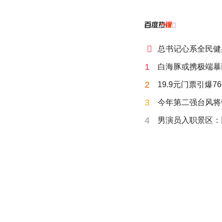


总书记心系全民健
1
白海豚或携极端暴
2
19.9元门票引爆7
3
今年第二强台风将
4
男演员入职景区：比