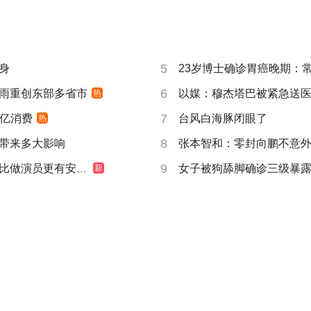
5
身
23岁博士确诊胃癌晚期：
6
雨重创东部多省市
以媒：穆杰塔巴被紧急送
热
7
6亿消费
台风白海豚闭眼了
热
8
带来多大影响
张本智和：零封向鹏不意
9
做演员更有安全感
女子被狗舔脚确诊三级暴露
新