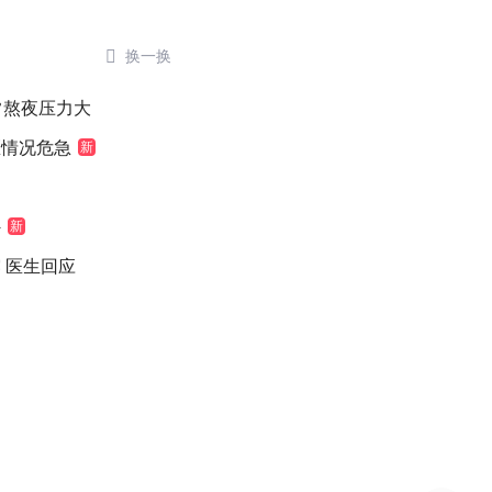

换一换
常熬夜压力大
医情况危急
新
外
新
 医生回应