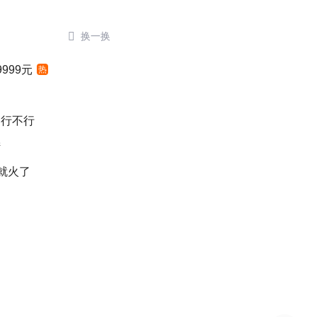

换一换
999元
热
口行不行
陆
就火了