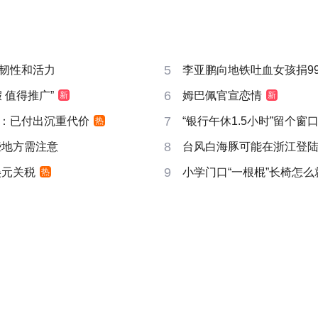
5
韧性和活力
李亚鹏向地铁吐血女孩捐99
6
 值得推广”
姆巴佩官宣恋情
新
新
7
：已付出沉重代价
“银行午休1.5小时”留个窗
热
8
些地方需注意
台风白海豚可能在浙江登
9
美元关税
小学门口“一根棍”长椅怎么
热