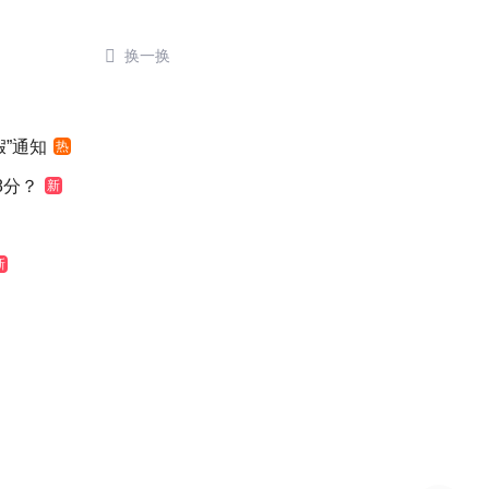

换一换
”通知
热
8分？
新
新