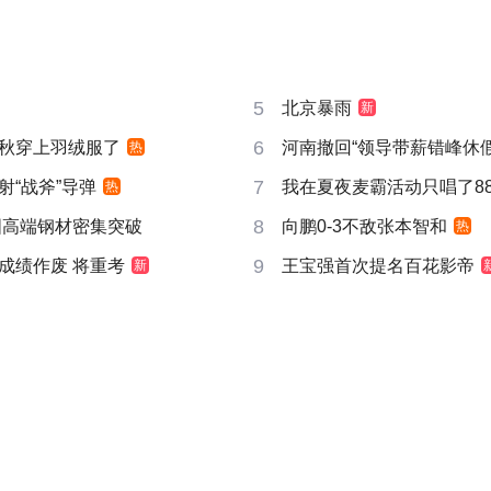
5
北京暴雨
新
6
秋穿上羽绒服了
河南撤回“领导带薪错峰休假
热
7
射“战斧”导弹
我在夏夜麦霸活动只唱了8
热
8
国高端钢材密集突破
向鹏0-3不敌张本智和
热
9
成绩作废 将重考
王宝强首次提名百花影帝
新