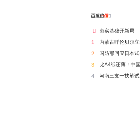


夯实基础开新局
1
内蒙古呼伦贝尔立
2
国防部回应日本试
3
比A4纸还薄！中
4
河南三支一扶笔试