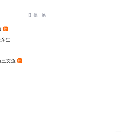

换一换
报
热
是亲生
鱼三文鱼
热