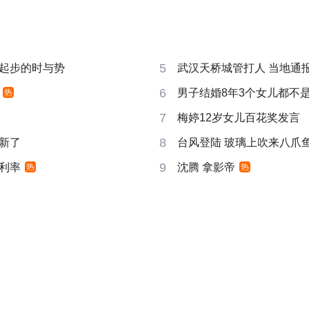
5
起步的时与势
武汉天桥城管打人 当地通
6
男子结婚8年3个女儿都不
热
7
梅婷12岁女儿百花奖发言
8
新了
台风登陆 玻璃上吹来八爪
9
利率
沈腾 拿影帝
热
热